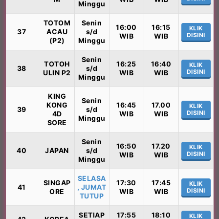
Minggu
TOTOM
Senin
16:00
16:15
KLIK
37
ACAU
s/d
DISINI
WIB
WIB
(P2)
Minggu
Senin
TOTOH
16:25
16:40
KLIK
38
s/d
DISINI
ULIN P2
WIB
WIB
Minggu
KING
Senin
KONG
16:45
17.00
KLIK
39
s/d
DISINI
4D
WIB
WIB
Minggu
SORE
Senin
16:50
17.20
KLIK
40
JAPAN
s/d
DISINI
WIB
WIB
Minggu
SELASA
SINGAP
17:30
17:45
KLIK
41
, JUMAT
DISINI
ORE
WIB
WIB
TUTUP
SETIAP
17:55
18:10
KLIK