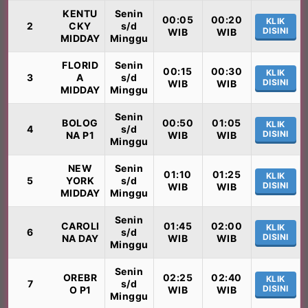
KENTU
Senin
00:05
00:20
KLIK
2
CKY
s/d
DISINI
WIB
WIB
MIDDAY
Minggu
FLORID
Senin
00:15
00:30
KLIK
3
A
s/d
DISINI
WIB
WIB
MIDDAY
Minggu
Senin
BOLOG
00:50
01:05
KLIK
4
s/d
DISINI
NA P1
WIB
WIB
Minggu
NEW
Senin
01:10
01:25
KLIK
5
YORK
s/d
DISINI
WIB
WIB
MIDDAY
Minggu
Senin
CAROLI
01:45
02:00
KLIK
6
s/d
DISINI
NA DAY
WIB
WIB
Minggu
Senin
OREBR
02:25
02:40
KLIK
7
s/d
DISINI
O P1
WIB
WIB
Minggu