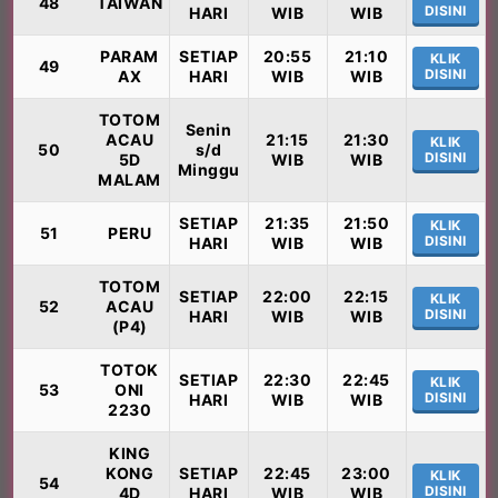
48
TAIWAN
DISINI
HARI
WIB
WIB
PARAM
SETIAP
20:55
21:10
KLIK
49
DISINI
AX
HARI
WIB
WIB
TOTOM
Senin
ACAU
21:15
21:30
KLIK
50
s/d
DISINI
5D
WIB
WIB
Minggu
MALAM
SETIAP
21:35
21:50
KLIK
51
PERU
DISINI
HARI
WIB
WIB
TOTOM
SETIAP
22:00
22:15
KLIK
52
ACAU
DISINI
HARI
WIB
WIB
(P4)
TOTOK
SETIAP
22:30
22:45
KLIK
53
ONI
DISINI
HARI
WIB
WIB
2230
KING
KONG
SETIAP
22:45
23:00
KLIK
54
DISINI
4D
HARI
WIB
WIB