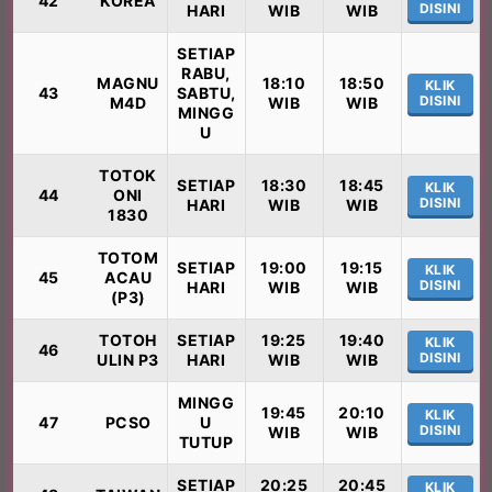
42
KOREA
DISINI
HARI
WIB
WIB
SETIAP
RABU,
MAGNU
18:10
18:50
KLIK
43
SABTU,
DISINI
M4D
WIB
WIB
MINGG
U
TOTOK
SETIAP
18:30
18:45
KLIK
44
ONI
DISINI
HARI
WIB
WIB
1830
TOTOM
SETIAP
19:00
19:15
KLIK
45
ACAU
DISINI
HARI
WIB
WIB
(P3)
TOTOH
SETIAP
19:25
19:40
KLIK
46
DISINI
ULIN P3
HARI
WIB
WIB
MINGG
19:45
20:10
KLIK
47
PCSO
U
DISINI
WIB
WIB
TUTUP
SETIAP
20:25
20:45
KLIK