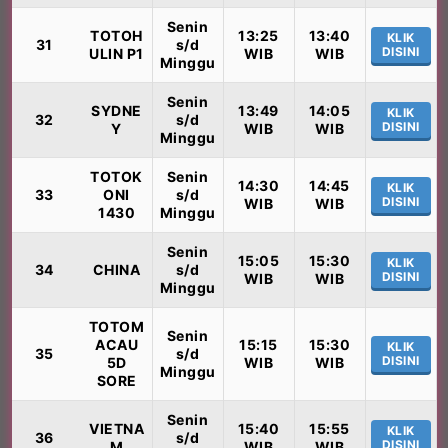
Senin
TOTOH
13:25
13:40
KLIK
31
s/d
DISINI
ULIN P1
WIB
WIB
Minggu
Senin
SYDNE
13:49
14:05
KLIK
32
s/d
DISINI
Y
WIB
WIB
Minggu
TOTOK
Senin
14:30
14:45
KLIK
33
ONI
s/d
DISINI
WIB
WIB
1430
Minggu
Senin
15:05
15:30
KLIK
34
CHINA
s/d
DISINI
WIB
WIB
Minggu
TOTOM
Senin
ACAU
15:15
15:30
KLIK
35
s/d
DISINI
5D
WIB
WIB
Minggu
SORE
Senin
VIETNA
15:40
15:55
KLIK
36
s/d
DISINI
M
WIB
WIB