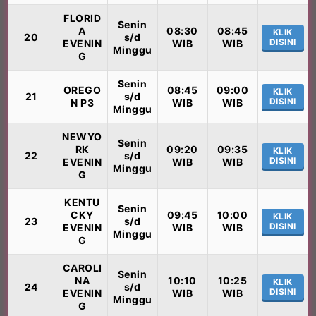
FLORID
Senin
A
08:30
08:45
KLIK
20
s/d
DISINI
EVENIN
WIB
WIB
Minggu
G
Senin
OREGO
08:45
09:00
KLIK
21
s/d
DISINI
N P3
WIB
WIB
Minggu
NEWYO
Senin
RK
09:20
09:35
KLIK
22
s/d
DISINI
EVENIN
WIB
WIB
Minggu
G
KENTU
Senin
CKY
09:45
10:00
KLIK
23
s/d
DISINI
EVENIN
WIB
WIB
Minggu
G
CAROLI
Senin
NA
10:10
10:25
KLIK
24
s/d
DISINI
EVENIN
WIB
WIB
Minggu
G