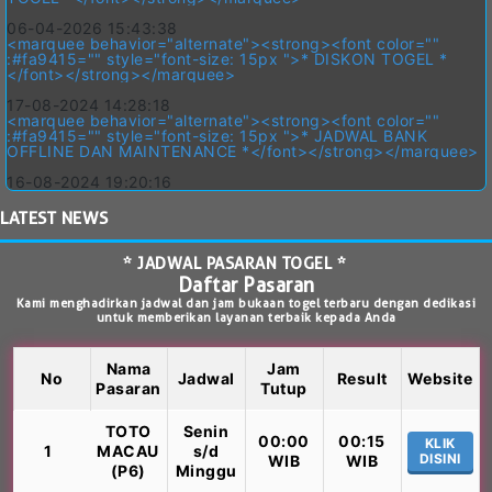
06-04-2026 15:43:38
<marquee behavior="alternate"><strong><font color=""
:#fa9415="" style="font-size: 15px ">* DISKON TOGEL *
</font></strong></marquee>
17-08-2024 14:28:18
<marquee behavior="alternate"><strong><font color=""
:#fa9415="" style="font-size: 15px ">* JADWAL BANK
OFFLINE DAN MAINTENANCE *</font></strong></marquee>
16-08-2024 19:20:16
LATEST
NEWS
* JADWAL PASARAN TOGEL *
Daftar Pasaran
Kami menghadirkan jadwal dan jam bukaan togel terbaru dengan dedikasi
untuk memberikan layanan terbaik kepada Anda
Nama
Jam
No
Jadwal
Result
Website
Pasaran
Tutup
TOTO
Senin
00:00
00:15
KLIK
1
MACAU
s/d
DISINI
WIB
WIB
(P6)
Minggu