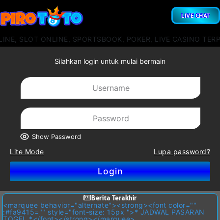
LIVE CHAT
, SLOT ONLINE, SPORTSBOOK, POKER, LIVE CASINO TERPOP
Silahkan login untuk mulai bermain
Show Password
Lite Mode
Lupa password?
Login
Berita Terakhir
<marquee behavior="alternate"><strong><font color=""
:#fa9415="" style="font-size: 15px ">* JADWAL PASARAN
TOGEL *</font></strong></marquee>