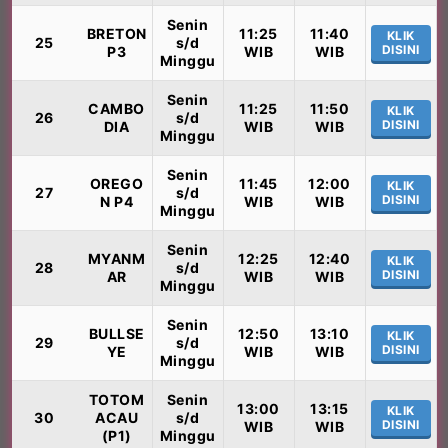
Senin
BRETON
11:25
11:40
KLIK
25
s/d
DISINI
P3
WIB
WIB
Minggu
Senin
CAMBO
11:25
11:50
KLIK
26
s/d
DISINI
DIA
WIB
WIB
Minggu
Senin
OREGO
11:45
12:00
KLIK
27
s/d
DISINI
N P4
WIB
WIB
Minggu
Senin
MYANM
12:25
12:40
KLIK
28
s/d
DISINI
AR
WIB
WIB
Minggu
Senin
BULLSE
12:50
13:10
KLIK
29
s/d
DISINI
YE
WIB
WIB
Minggu
TOTOM
Senin
13:00
13:15
KLIK
30
ACAU
s/d
DISINI
WIB
WIB
(P1)
Minggu