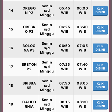
Senin
OREGO
05:45
06:00
KLIK
14
s/d
DISINI
N P2
WIB
WIB
Minggu
Senin
OREBR
06:25
06:40
KLIK
15
s/d
DISINI
O P3
WIB
WIB
Minggu
Senin
BOLOG
06:50
07:05
KLIK
16
s/d
DISINI
NA P3
WIB
WIB
Minggu
Senin
BRETON
07:25
07:40
KLIK
17
s/d
DISINI
P2
WIB
WIB
Minggu
Senin
BRISBA
07:50
08:05
KLIK
18
s/d
DISINI
NE
WIB
WIB
Minggu
Senin
CALIFO
08:15
08:30
KLIK
19
s/d
DISINI
RNIA
WIB
WIB
Minggu