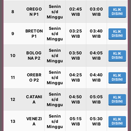
Senin
OREGO
02:45
03:00
KLIK
8
s/d
DISINI
N P1
WIB
WIB
Minggu
Senin
BRETON
03:25
03:40
KLIK
9
s/d
DISINI
P1
WIB
WIB
Minggu
Senin
BOLOG
03:50
04:05
KLIK
10
s/d
DISINI
NA P2
WIB
WIB
Minggu
Senin
OREBR
04:25
04:40
KLIK
11
s/d
DISINI
O P2
WIB
WIB
Minggu
Senin
CATANI
04:50
05:05
KLIK
12
s/d
DISINI
A
WIB
WIB
Minggu
Senin
VENEZI
05:15
05:30
KLIK
13
s/d
DISINI
A
WIB
WIB
Minggu